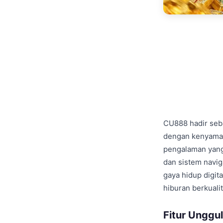
CU888 hadir seba
dengan kenyaman
pengalaman yang
dan sistem navig
gaya hidup digi
hiburan berkuali
Fitur Unggu