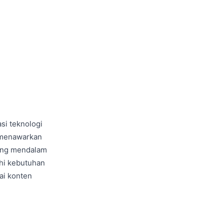
si teknologi
8 menawarkan
yang mendalam
uhi kebutuhan
ai konten