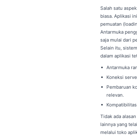
Salah satu aspe
biasa. Aplikasi 
pemuatan (loadin
Antarmuka penggu
saja mulai dari 
Selain itu, sist
dalam aplikasi te
Antarmuka ra
Koneksi serve
Pembaruan ko
relevan.
Kompatibilita
Tidak ada alasa
lainnya yang tel
melalui toko apl