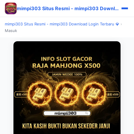
mimpi303 Situs Resmi - mimpi303 Download Login Terbaru 💎
mimpi303 Situs Resmi - mimpi303 Download Login Terbaru 💎
›
Masuk