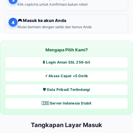
Klik captcha untuk konfirmasi bukan robot
🎮 Masuk ke akun Anda
4
Mulai bermain dengan saldo dan bonus Anda
Mengapa Pilih Kami?
🔒 Login Aman SSL 256-bit
⚡ Akses Cepat <5 Detik
🛡️ Data Pribadi Terlindungi
🇮🇩 Server Indonesia Stabil
Tangkapan Layar Masuk