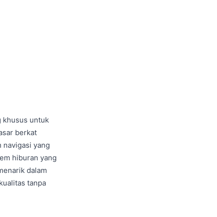
g khusus untuk
asar berkat
 navigasi yang
tem hiburan yang
menarik dalam
ualitas tanpa