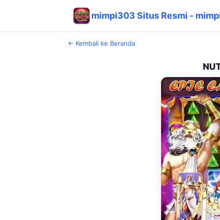
mimpi303 Situs Resmi - mimp
← Kembali ke Beranda
NUT