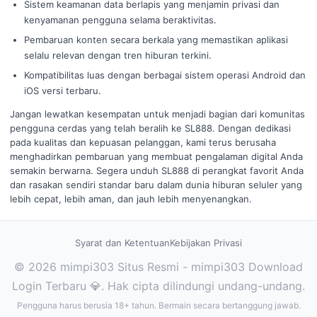
Sistem keamanan data berlapis yang menjamin privasi dan
kenyamanan pengguna selama beraktivitas.
Pembaruan konten secara berkala yang memastikan aplikasi
selalu relevan dengan tren hiburan terkini.
Kompatibilitas luas dengan berbagai sistem operasi Android dan
iOS versi terbaru.
Jangan lewatkan kesempatan untuk menjadi bagian dari komunitas
pengguna cerdas yang telah beralih ke SL888. Dengan dedikasi
pada kualitas dan kepuasan pelanggan, kami terus berusaha
menghadirkan pembaruan yang membuat pengalaman digital Anda
semakin berwarna. Segera unduh SL888 di perangkat favorit Anda
dan rasakan sendiri standar baru dalam dunia hiburan seluler yang
lebih cepat, lebih aman, dan jauh lebih menyenangkan.
Syarat dan Ketentuan
Kebijakan Privasi
© 2026 mimpi303 Situs Resmi - mimpi303 Download
Login Terbaru 💎. Hak cipta dilindungi undang-undang.
Pengguna harus berusia 18+ tahun. Bermain secara bertanggung jawab.